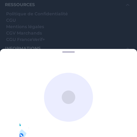
RESSOURCES
Politique de Confidentialité
CGU
Mentions légales
CGV Marchands
CGU FranceVerif+
INFORMATIONS
Catégories
Marchands
Signaler une arnaque
Blog
A PROPOS
Aide
Comment ça marche ?
Contact support utilisateurs
support@franceverif.fr
©WebVerif SAS au capital de 851 000€ • RCS de Paris 884750035 17