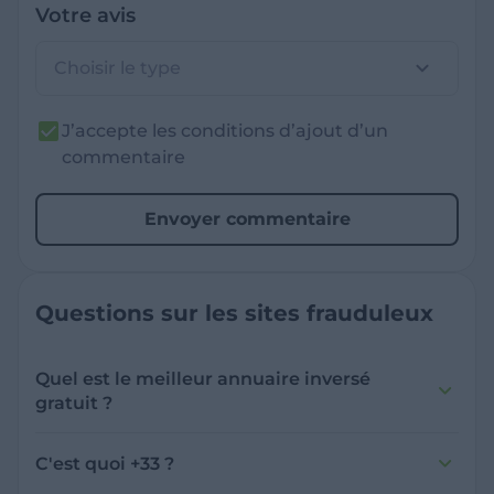
Votre avis
Choisir le type
J’accepte les conditions d’ajout d’un
commentaire
Envoyer commentaire
Questions sur les sites frauduleux
Quel est le meilleur annuaire inversé
gratuit ?
France Verif inclut une fonctionnalité de
recherche de numéro inversée qui est efficace
C'est quoi +33 ?
et gratuite pour identifier les appelants
L'indicatif +33 est le code téléphonique