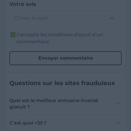
Votre avis
Choisir le type
J’accepte les conditions d’ajout d’un
commentaire
Envoyer commentaire
Questions sur les sites frauduleux
Quel est le meilleur annuaire inversé
gratuit ?
France Verif inclut une fonctionnalité de
recherche de numéro inversée qui est efficace
C'est quoi +33 ?
et gratuite pour identifier les appelants
L'indicatif +33 est le code téléphonique