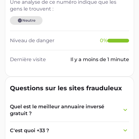
Une analyse de ce numéro indique que les
gens le trouvent :
Neutre
Niveau de danger
0
%
Dernière visite
Il y a moins de 1 minute
Questions sur les sites frauduleux
Quel est le meilleur annuaire inversé
gratuit ?
France Verif inclut une fonctionnalité de
recherche de numéro inversée qui est efficace
C'est quoi +33 ?
et gratuite pour identifier les appelants
L'indicatif +33 est le code téléphonique