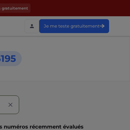
s gratuitement
Je me teste gratuitement
195
s numéros récemment évalués