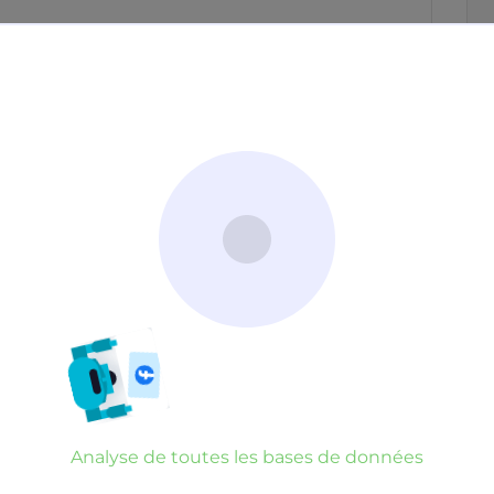
Neutre
Gênant
Dangereux
d’un commentaire
er commentaire
rauduleux
Analyse de toutes les bases de données