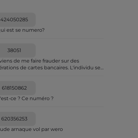
424050285
qui est se numero?
38051
viens de me faire frauder sur des
rations de cartes bancaires. L'individu se
t passer pour une personne travaillant à la
pression des fraudes bancaires et explique
e vous allez recevoir un SMS pour vous
618150862
diquer que vous êtes en ligne avec un
'est-ce ? Ce numéro ?
seiller bancaire. Il explique que des
érations ont été caractérisées suspectes
 l'algorithme et qu'il souhaite voir avec
620356253
s si elles sont avérées car elles sont
quées en attente. C'est un leurre.
aude arnaque vol par wero