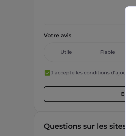
Votre avis
Utile
Fiable
J’accepte les conditions d’ajout 
Envoy
Questions sur les sites f