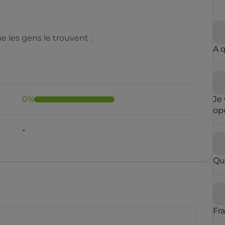
 les gens le trouvent :
A 
0
%
Je 
opé
fai
-
ré
qu
in
Qu
con
op
par
vou
blo
Fr