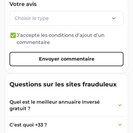
Votre avis
Choisir le type
J’accepte les conditions d’ajout d’un
commentaire
Envoyer commentaire
Questions sur les sites frauduleux
Quel est le meilleur annuaire inversé
gratuit ?
France Verif inclut une fonctionnalité de
recherche de numéro inversée qui est efficace
C'est quoi +33 ?
et gratuite pour identifier les appelants
L'indicatif +33 est le code téléphonique