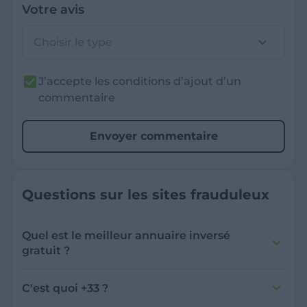
Votre avis
Choisir le type
J’accepte les conditions d’ajout d’un
commentaire
Envoyer commentaire
Questions sur les sites frauduleux
Quel est le meilleur annuaire inversé
gratuit ?
France Verif inclut une fonctionnalité de
recherche de numéro inversée qui est efficace
C'est quoi +33 ?
et gratuite pour identifier les appelants
L'indicatif +33 est le code téléphonique