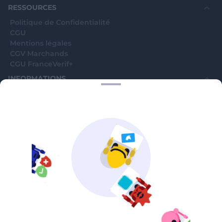
RESSOURCES
Politique de Confidentialité
CGU
Mentions légales
CGV Marchands
CGU FranceVerif+
INFORMATIONS
Catégories
Marchands
Signaler une arnaque
Blog
A PROPOS
Aide
Comment ça marche ?
Contact support utilisateurs
support@franceverif.fr
©WebVerif SAS au capital de 851 000€ • RCS de Paris 884750035 17