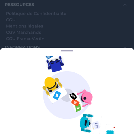
RESSOURCES
Politique de Confidentialité
CGU
Mentions légales
CGV Marchands
CGU FranceVerif+
INFORMATIONS
Catégories
Marchands
Signaler une arnaque
Blog
A PROPOS
Aide
Comment ça marche ?
Contact support utilisateurs
support@franceverif.fr
©WebVerif SAS au capital de 851 000€ • RCS de Paris 884750035 17