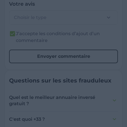
Votre avis
Choisir le type
J’accepte les conditions d’ajout d’un
commentaire
Envoyer commentaire
Questions sur les sites frauduleux
Quel est le meilleur annuaire inversé
gratuit ?
France Verif inclut une fonctionnalité de
recherche de numéro inversée qui est efficace
C'est quoi +33 ?
et gratuite pour identifier les appelants
L'indicatif +33 est le code téléphonique