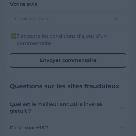
Votre avis
Choisir le type
J’accepte les conditions d’ajout d’un
commentaire
Envoyer commentaire
Questions sur les sites frauduleux
Quel est le meilleur annuaire inversé
gratuit ?
France Verif inclut une fonctionnalité de
recherche de numéro inversée qui est efficace
C'est quoi +33 ?
et gratuite pour identifier les appelants
L'indicatif +33 est le code téléphonique