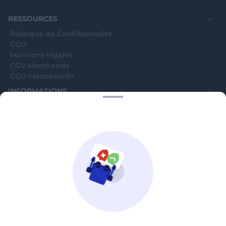
souhaite voir avec vous si elles sont avérées car
elles sont bloquées en attente. C'est un leurre.
RESSOURCES
Politique de Confidentialité
CGU
Mentions légales
CGV Marchands
CGU FranceVerif+
INFORMATIONS
Catégories
Marchands
Signaler une arnaque
Blog
A PROPOS
Aide
Comment ça marche ?
Contact support utilisateurs
support@franceverif.fr