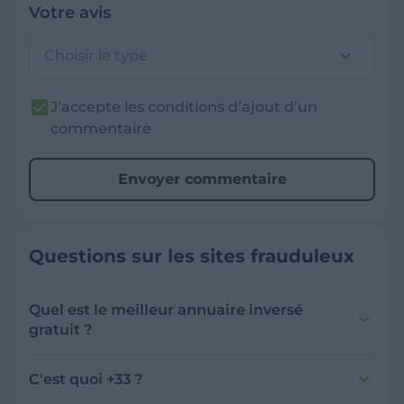
Votre avis
Choisir le type
J’accepte les conditions d’ajout d’un
commentaire
Envoyer commentaire
Questions sur les sites frauduleux
Quel est le meilleur annuaire inversé
gratuit ?
France Verif inclut une fonctionnalité de
recherche de numéro inversée qui est efficace
C'est quoi +33 ?
et gratuite pour identifier les appelants
L'indicatif +33 est le code téléphonique