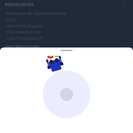
RESSOURCES
Politique de Confidentialité
CGU
Mentions légales
CGV Marchands
CGU FranceVerif+
INFORMATIONS
Catégories
Marchands
Signaler une arnaque
Blog
A PROPOS
Aide
Comment ça marche ?
Contact support utilisateurs
support@franceverif.fr
©WebVerif SAS au capital de 851 000€ • RCS de Paris 884750035 17