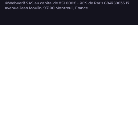
©WebVerif SAS au capital de 851 000€ • RCS de Paris 884750035 17
avenue Jean Moulin, 93100 Montreuil, France