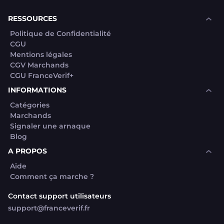
souhaite voir avec vous si elles sont avérées car
elles sont bloquées en attente. C'est un leurre.
RESSOURCES
Politique de Confidentialité
CGU
Mentions légales
CGV Marchands
CGU FranceVerif+
INFORMATIONS
Catégories
Marchands
Signaler une arnaque
Blog
A PROPOS
Aide
Comment ça marche ?
Contact support utilisateurs
support@franceverif.fr