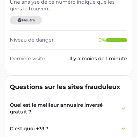
Une analyse de ce numéro indique que les
gens le trouvent :
Neutre
Niveau de danger
0
%
Dernière visite
Il y a moins de 1 minute
Questions sur les sites frauduleux
Quel est le meilleur annuaire inversé
gratuit ?
France Verif inclut une fonctionnalité de
recherche de numéro inversée qui est efficace
C'est quoi +33 ?
et gratuite pour identifier les appelants
L'indicatif +33 est le code téléphonique