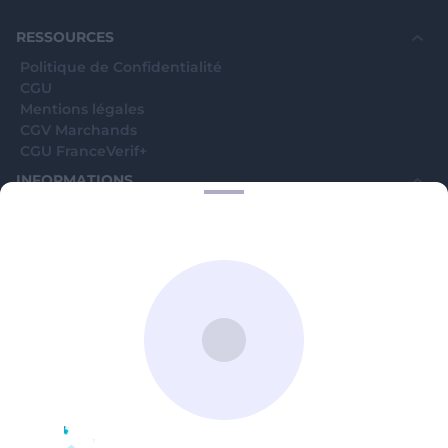
souhaite voir avec vous si elles sont avérées car
elles sont bloquées en attente. C'est un leurre.
RESSOURCES
Politique de Confidentialité
CGU
Mentions légales
CGV Marchands
CGU FranceVerif+
INFORMATIONS
Catégories
Marchands
Signaler une arnaque
Blog
A PROPOS
Aide
Comment ça marche ?
Contact support utilisateurs
support@franceverif.fr