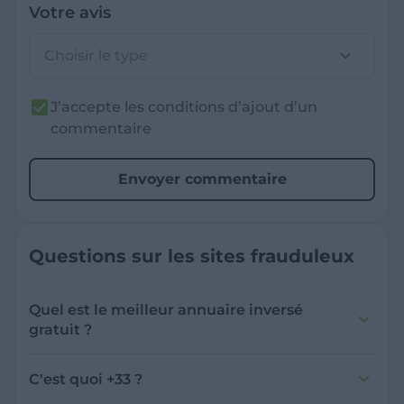
Votre avis
Choisir le type
J’accepte les conditions d’ajout d’un
commentaire
Envoyer commentaire
Questions sur les sites frauduleux
Quel est le meilleur annuaire inversé
gratuit ?
France Verif inclut une fonctionnalité de
recherche de numéro inversée qui est efficace
C'est quoi +33 ?
et gratuite pour identifier les appelants
L'indicatif +33 est le code téléphonique