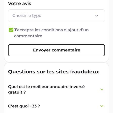
Votre avis
Choisir le type
J’accepte les conditions d’ajout d’un
commentaire
Envoyer commentaire
Questions sur les sites frauduleux
Quel est le meilleur annuaire inversé
gratuit ?
France Verif inclut une fonctionnalité de
recherche de numéro inversée qui est efficace
C'est quoi +33 ?
et gratuite pour identifier les appelants
L'indicatif +33 est le code téléphonique