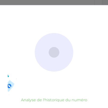
Neutre
Gênant
Dangereux
d’un commentaire
er commentaire
rauduleux
Analyse de l'historique du numéro