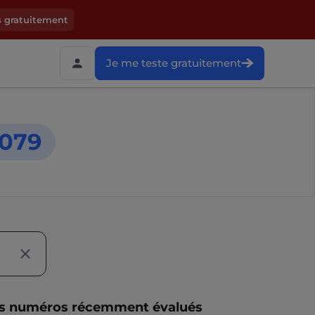
s gratuitement
Je me teste gratuitement
079
s numéros récemment évalués