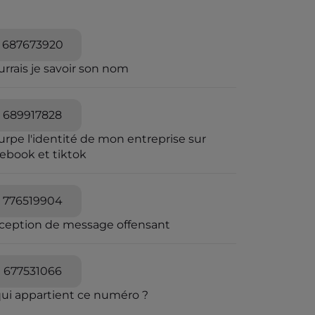
687673920
rrais je savoir son nom
689917828
urpe l'identité de mon entreprise sur
cebook et tiktok
776519904
ception de message offensant
677531066
qui appartient ce numéro ?