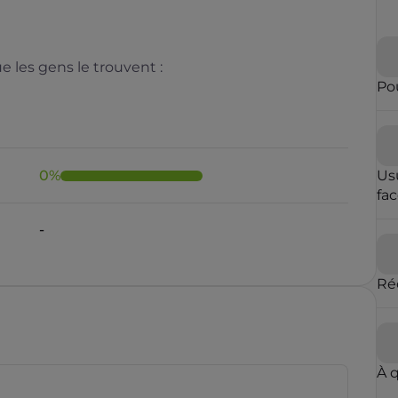
 les gens le trouvent :
Pou
0
%
Us
fa
-
Ré
À 