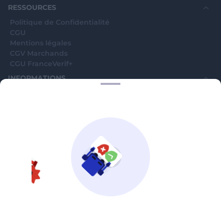
RESSOURCES
Politique de Confidentialité
CGU
Mentions légales
CGV Marchands
CGU FranceVerif+
INFORMATIONS
Catégories
Marchands
Signaler une arnaque
Blog
A PROPOS
Aide
Comment ça marche ?
Contact support utilisateurs
support@franceverif.fr
©WebVerif SAS au capital de 851 000€ • RCS de Paris 884750035 17