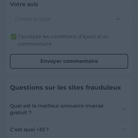
Votre avis
Choisir le type
J’accepte les conditions d’ajout d’un
commentaire
Envoyer commentaire
Questions sur les sites frauduleux
Quel est le meilleur annuaire inversé
gratuit ?
France Verif inclut une fonctionnalité de
recherche de numéro inversée qui est efficace
C'est quoi +33 ?
et gratuite pour identifier les appelants
L'indicatif +33 est le code téléphonique