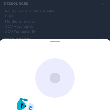
RESSOURCES
Politique de Confidentialité
CGU
Mentions légales
CGV Marchands
CGU FranceVerif+
INFORMATIONS
Catégories
Marchands
Signaler une arnaque
Blog
A PROPOS
Aide
Comment ça marche ?
Contact support utilisateurs
support@franceverif.fr
©WebVerif SAS au capital de 851 000€ • RCS de Paris 884750035 17