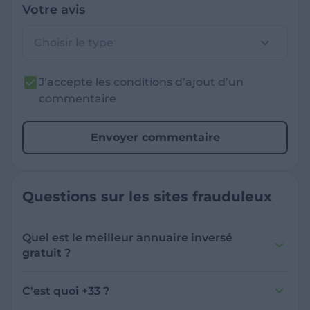
Votre avis
Choisir le type
J’accepte les conditions d’ajout d’un
commentaire
Envoyer commentaire
Questions sur les sites frauduleux
Quel est le meilleur annuaire inversé
gratuit ?
France Verif inclut une fonctionnalité de
recherche de numéro inversée qui est efficace
C'est quoi +33 ?
et gratuite pour identifier les appelants
L'indicatif +33 est le code téléphonique