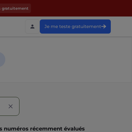
s gratuitement
Je me teste gratuitement
s numéros récemment évalués