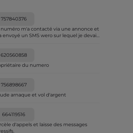
757840376
 numéro m'a contacté via une annonce et
a envoyé un SMS wero sur lequel je devais
iqué pour le paiement.Wero n'envoie pas
sms.et sur wero il y avait rien
620560858
opriétaire du numero
756898667
aude arnaque et vol d'argent
664119516
rcèle d'appels et laisse des messages
essifs.