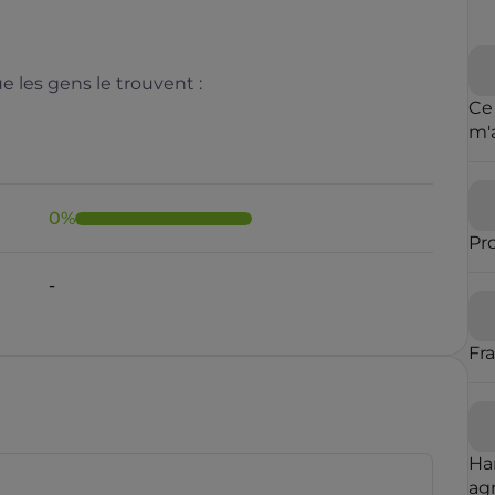
 les gens le trouvent :
Ce
m'
cl
de 
0
%
Pr
Il y a moins de 1 minute
Fr
rauduleux
Ha
agr