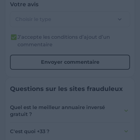
Votre avis
Choisir le type
J’accepte les conditions d’ajout d’un
commentaire
Envoyer commentaire
Questions sur les sites frauduleux
Quel est le meilleur annuaire inversé
gratuit ?
France Verif inclut une fonctionnalité de
recherche de numéro inversée qui est efficace
C'est quoi +33 ?
et gratuite pour identifier les appelants
L'indicatif +33 est le code téléphonique