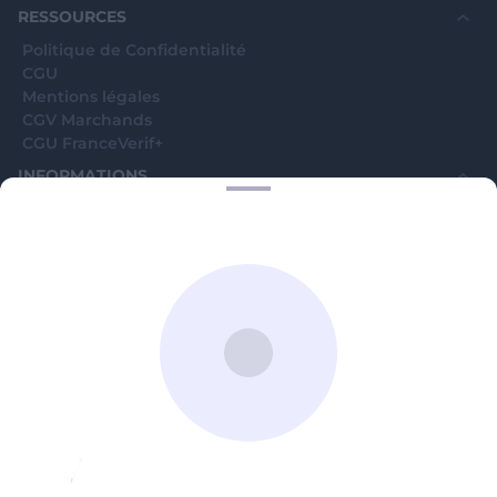
RESSOURCES
Politique de Confidentialité
CGU
Mentions légales
CGV Marchands
CGU FranceVerif+
INFORMATIONS
Catégories
Marchands
Signaler une arnaque
Blog
A PROPOS
Aide
Comment ça marche ?
Contact support utilisateurs
support@franceverif.fr
©WebVerif SAS au capital de 851 000€ • RCS de Paris 884750035 17