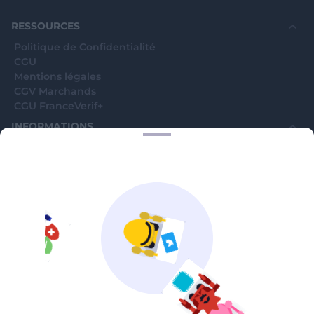
souhaite voir avec vous si elles sont avérées car
elles sont bloquées en attente. C'est un leurre.
RESSOURCES
Politique de Confidentialité
CGU
Mentions légales
CGV Marchands
CGU FranceVerif+
INFORMATIONS
Catégories
Marchands
Signaler une arnaque
Blog
A PROPOS
Aide
Comment ça marche ?
Contact support utilisateurs
support@franceverif.fr