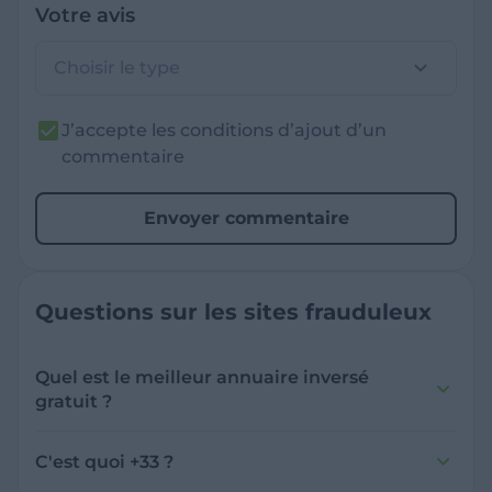
Votre avis
Choisir le type
J’accepte les conditions d’ajout d’un
commentaire
Envoyer commentaire
Questions sur les sites frauduleux
Quel est le meilleur annuaire inversé
gratuit ?
France Verif inclut une fonctionnalité de
recherche de numéro inversée qui est efficace
C'est quoi +33 ?
et gratuite pour identifier les appelants
L'indicatif +33 est le code téléphonique