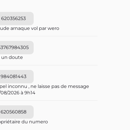
620356253
aude arnaque vol par wero
33767984305
i un doute
984081443
pel inconnu , ne laisse pas de message
/08/2026 à 9h14
620560858
opriétaire du numero