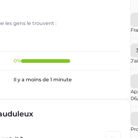
 les gens le trouvent :
Fr
0
%
J'a
Il y a moins de 1 minute
Ap
06
rauduleux
Pr