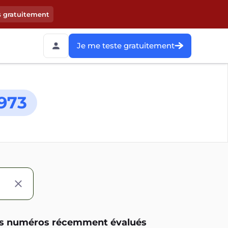
s gratuitement
Je me teste gratuitement
973
s numéros récemment évalués