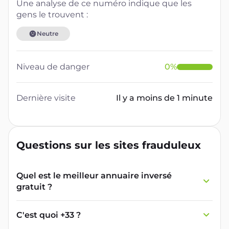
Une analyse de ce numéro indique que les
gens le trouvent :
Neutre
Niveau de danger
0
%
Dernière visite
Il y a moins de 1 minute
Questions sur les sites frauduleux
Quel est le meilleur annuaire inversé
gratuit ?
France Verif inclut une fonctionnalité de
recherche de numéro inversée qui est efficace
C'est quoi +33 ?
et gratuite pour identifier les appelants
L'indicatif +33 est le code téléphonique