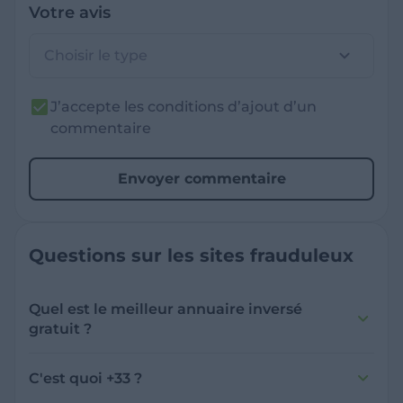
Votre avis
Choisir le type
J’accepte les conditions d’ajout d’un
commentaire
Envoyer commentaire
Questions sur les sites frauduleux
Quel est le meilleur annuaire inversé
gratuit ?
France Verif inclut une fonctionnalité de
recherche de numéro inversée qui est efficace
C'est quoi +33 ?
et gratuite pour identifier les appelants
L'indicatif +33 est le code téléphonique