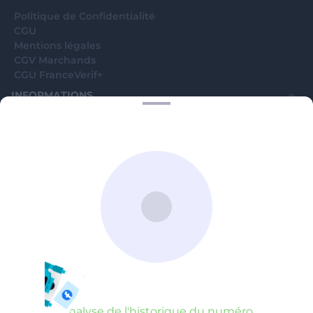
Politique de Confidentialité
CGU
Mentions légales
CGV Marchands
CGU FranceVerif+
INFORMATIONS
Catégories
Marchands
Signaler une arnaque
Blog
A PROPOS
Aide
Comment ça marche ?
Contact support utilisateurs
support@franceverif.fr
©WebVerif SAS au capital de 851 000€ • RCS de Paris 884750035 17
avenue Jean Moulin, 93100 Montreuil, France
Analyse de l'historique du numéro