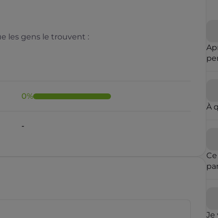
 les gens le trouvent :
Ap
pe
m'
0
%
À 
-
Ce
pa
ent
est
mê
des
Je 