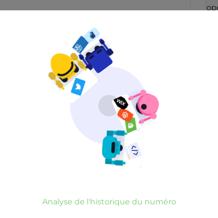
con
opé
49
fai
co
ré
men
qu
Po
in
aup
con
Irl
op
par
Neutre
Gênant
Dangereux
vou
blo
d’un commentaire
er commentaire
rauduleux
Analyse de l'historique du numéro