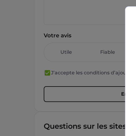
Votre avis
Utile
Fiable
J’accepte les conditions d’ajout 
Envoy
Questions sur les sites f