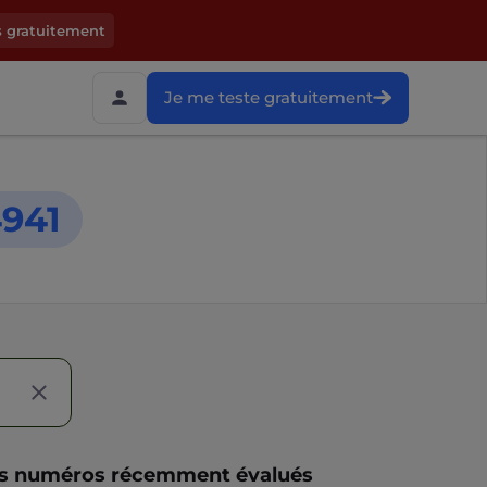
s gratuitement
Je me teste gratuitement
941
s numéros récemment évalués