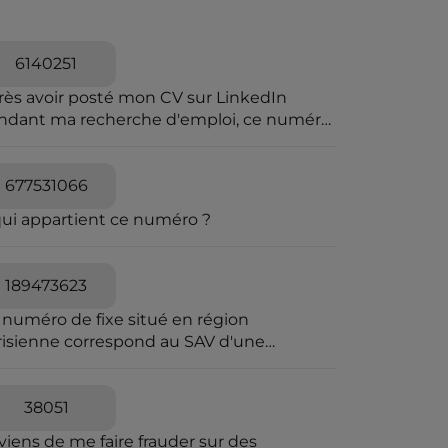
6140251
rès avoir posté mon CV sur LinkedIn
ndant ma recherche d'emploi, ce numéro
a harcelé et menacer de viol
677531066
qui appartient ce numéro ?
189473623
 numéro de fixe situé en région
risienne correspond au SAV d'une
reprise frauduleuse dont le siège fiscal
 situé en Irlande. Envoi-Reco utilise les
mes codes couleurs que La Poste pour
38051
 envois de courrier en AR. Elle joue sur la
viens de me faire frauder sur des