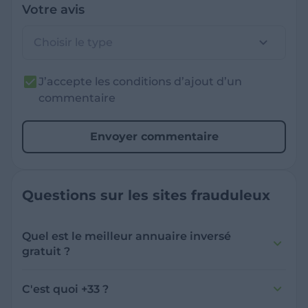
Votre avis
Choisir le type
J’accepte les conditions d’ajout d’un
commentaire
Envoyer commentaire
Questions sur les sites frauduleux
Quel est le meilleur annuaire inversé
gratuit ?
France Verif inclut une fonctionnalité de
recherche de numéro inversée qui est efficace
C'est quoi +33 ?
et gratuite pour identifier les appelants
L'indicatif +33 est le code téléphonique