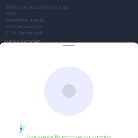
Politique de Confidentialité
CGU
Mentions légales
CGV Marchands
CGU FranceVerif+
INFORMATIONS
Catégories
Marchands
Signaler une arnaque
Blog
A PROPOS
Aide
Comment ça marche ?
Contact support utilisateurs
support@franceverif.fr
©WebVerif SAS au capital de 851 000€ • RCS de Paris 884750035 17
avenue Jean Moulin, 93100 Montreuil, France
Analyse de l'historique du numéro