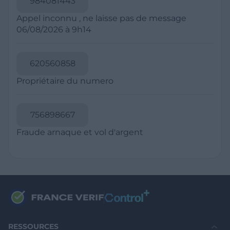
984081443
suspect à votre opérateur téléphonique et
numéros à taux majoré, souvent commençant
bloquez-le sur votre téléphone en utilisant la
Appel inconnu , ne laisse pas de message
par 09 en France. Les escrocs utilisent parfois
fonctionnalité de blocage d'appels de votre
06/08/2026 à 9h14
des techniques de "spoofing" pour faire
smartphone pour éviter de recevoir des appels
apparaître leur numéro comme local. En cas de
futurs de ce numéro. Pour les SMS, ne cliquez
doute, ne répondez pas et recherchez le
pas sur les liens et n'ouvrez pas les pièces
620560858
numéro en ligne pour vérifier s'il est signalé
jointes provenant de numéros suspects, car ils
comme spam, et utilisez des applications de
Propriétaire du numero
peuvent contenir des liens malveillants.
blocage d'appels pour filtrer les appels
indésirables.
756898667
Fraude arnaque et vol d'argent
RESSOURCES