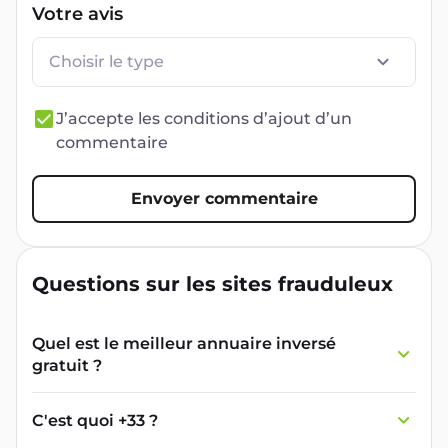
Votre avis
Choisir le type
J’accepte les conditions d’ajout d’un
commentaire
Envoyer commentaire
Questions sur les sites frauduleux
Quel est le meilleur annuaire inversé
gratuit ?
France Verif inclut une fonctionnalité de
recherche de numéro inversée qui est efficace
C'est quoi +33 ?
et gratuite pour identifier les appelants
L'indicatif +33 est le code téléphonique