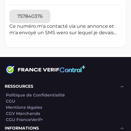
757840376
Ce numéro m'a contacté via une annonce et
m'a envoyé un SMS wero sur lequel je devais
cliqué pour le paiement.Wero n'envoie pas de
sms.et sur wero il y avait rien
RESSOURCES
Politique de Confidentialité
CGU
Mentions légales
CGV Marchands
CGU FranceVerif+
INFORMATIONS