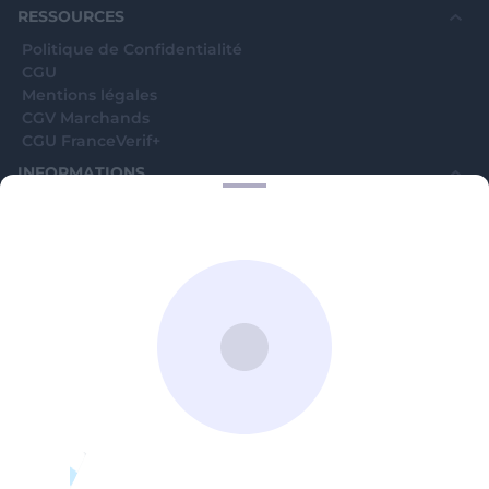
RESSOURCES
Politique de Confidentialité
CGU
Mentions légales
CGV Marchands
CGU FranceVerif+
INFORMATIONS
Catégories
Marchands
Signaler une arnaque
Blog
A PROPOS
Aide
Comment ça marche ?
Contact support utilisateurs
support@franceverif.fr
©WebVerif SAS au capital de 851 000€ • RCS de Paris 884750035 17