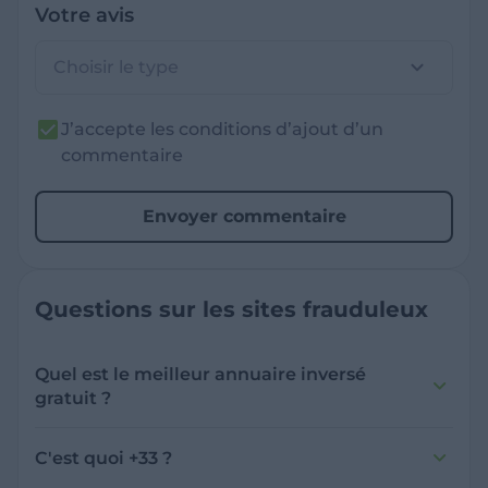
Votre avis
Choisir le type
J’accepte les conditions d’ajout d’un
commentaire
Envoyer commentaire
Questions sur les sites frauduleux
Quel est le meilleur annuaire inversé
gratuit ?
France Verif inclut une fonctionnalité de
recherche de numéro inversée qui est efficace
C'est quoi +33 ?
et gratuite pour identifier les appelants
L'indicatif +33 est le code téléphonique