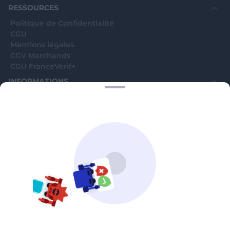
RESSOURCES
Politique de Confidentialité
CGU
Mentions légales
CGV Marchands
CGU FranceVerif+
INFORMATIONS
Catégories
Marchands
Signaler une arnaque
Blog
A PROPOS
Aide
Comment ça marche ?
Contact support utilisateurs
support@franceverif.fr
©WebVerif SAS au capital de 851 000€ • RCS de Paris 884750035 17