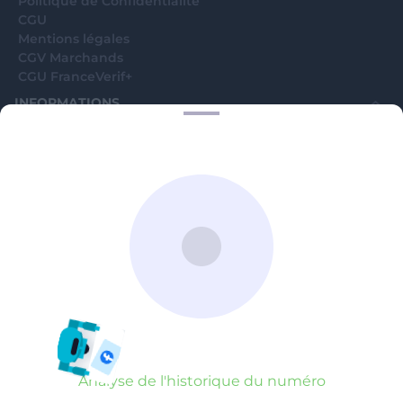
Politique de Confidentialité
CGU
Mentions légales
CGV Marchands
CGU FranceVerif+
INFORMATIONS
Catégories
Marchands
Signaler une arnaque
Blog
A PROPOS
Aide
Comment ça marche ?
Contact support utilisateurs
support@franceverif.fr
©WebVerif SAS au capital de 851 000€ • RCS de Paris 884750035 17
avenue Jean Moulin, 93100 Montreuil, France
Analyse de l'historique du numéro