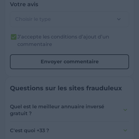
Votre avis
Choisir le type
J’accepte les conditions d’ajout d’un
commentaire
Envoyer commentaire
Questions sur les sites frauduleux
Quel est le meilleur annuaire inversé
gratuit ?
France Verif inclut une fonctionnalité de
recherche de numéro inversée qui est efficace
C'est quoi +33 ?
et gratuite pour identifier les appelants
L'indicatif +33 est le code téléphonique