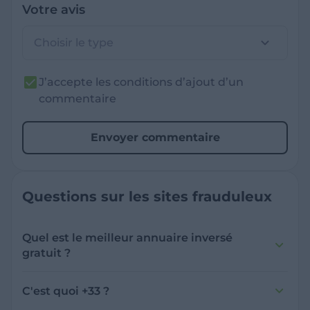
Votre avis
Choisir le type
J’accepte les conditions d’ajout d’un
commentaire
Envoyer commentaire
Questions sur les sites frauduleux
Quel est le meilleur annuaire inversé
gratuit ?
France Verif inclut une fonctionnalité de
recherche de numéro inversée qui est efficace
C'est quoi +33 ?
et gratuite pour identifier les appelants
L'indicatif +33 est le code téléphonique