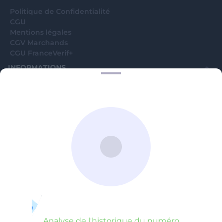
Politique de Confidentialité
CGU
Mentions légales
CGV Marchands
CGU FranceVerif+
INFORMATIONS
Catégories
Marchands
Signaler une arnaque
Blog
A PROPOS
Aide
Comment ça marche ?
Contact support utilisateurs
support@franceverif.fr
©WebVerif SAS au capital de 851 000€ • RCS de Paris 884750035 17
avenue Jean Moulin, 93100 Montreuil, France
Analyse de l'historique du numéro