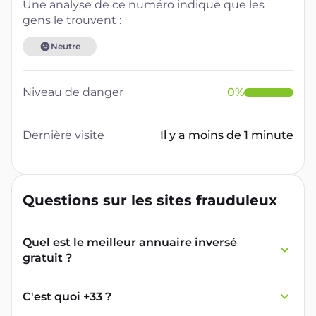
Une analyse de ce numéro indique que les
gens le trouvent :
Neutre
Niveau de danger
0
%
Dernière visite
Il y a moins de 1 minute
Questions sur les sites frauduleux
Quel est le meilleur annuaire inversé
gratuit ?
France Verif inclut une fonctionnalité de
recherche de numéro inversée qui est efficace
C'est quoi +33 ?
et gratuite pour identifier les appelants
L'indicatif +33 est le code téléphonique