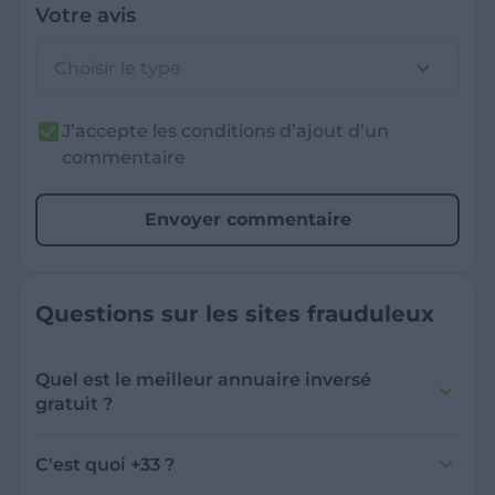
Votre avis
Choisir le type
J’accepte les conditions d’ajout d’un
commentaire
Envoyer commentaire
Questions sur les sites frauduleux
Quel est le meilleur annuaire inversé
gratuit ?
France Verif inclut une fonctionnalité de
recherche de numéro inversée qui est efficace
C'est quoi +33 ?
et gratuite pour identifier les appelants
L'indicatif +33 est le code téléphonique