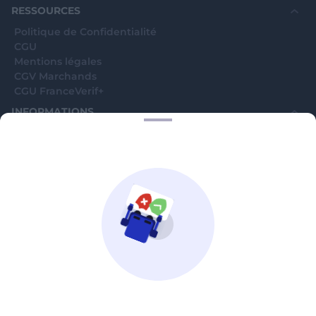
RESSOURCES
Politique de Confidentialité
CGU
Mentions légales
CGV Marchands
CGU FranceVerif+
INFORMATIONS
Catégories
Marchands
Signaler une arnaque
Blog
A PROPOS
Aide
Comment ça marche ?
Contact support utilisateurs
support@franceverif.fr
©WebVerif SAS au capital de 851 000€ • RCS de Paris 884750035 17