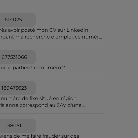
6140251
rès avoir posté mon CV sur LinkedIn
ndant ma recherche d'emploi, ce numéro
a harcelé et menacer de viol
677531066
qui appartient ce numéro ?
189473623
 numéro de fixe situé en région
risienne correspond au SAV d'une
reprise frauduleuse dont le siège fiscal
 situé en Irlande. Envoi-Reco utilise les
mes codes couleurs que La Poste pour
38051
 envois de courrier en AR. Elle joue sur la
viens de me faire frauder sur des