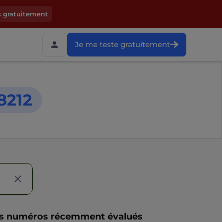
s gratuitement
Je me teste gratuitement
8212
s numéros récemment évalués