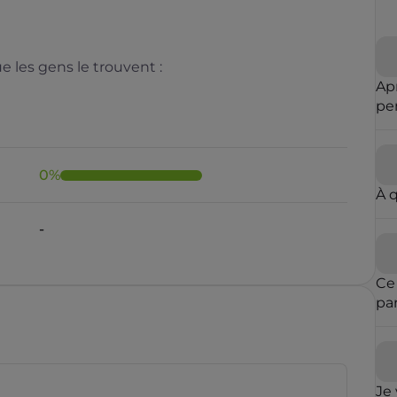
 les gens le trouvent :
Ap
pe
m'
0
%
À 
Il y a moins de 1 minute
Ce
pa
ent
rauduleux
est
mê
des
Je 