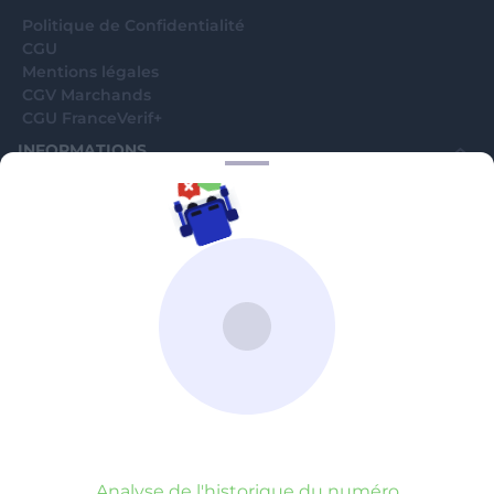
Politique de Confidentialité
CGU
Mentions légales
CGV Marchands
CGU FranceVerif+
INFORMATIONS
Catégories
Marchands
Signaler une arnaque
Blog
A PROPOS
Aide
Comment ça marche ?
Contact support utilisateurs
support@franceverif.fr
©WebVerif SAS au capital de 851 000€ • RCS de Paris 884750035 17
avenue Jean Moulin, 93100 Montreuil, France
Analyse de l'historique du numéro