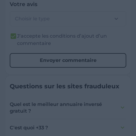
Votre avis
Choisir le type
J’accepte les conditions d’ajout d’un
commentaire
Envoyer commentaire
Questions sur les sites frauduleux
Quel est le meilleur annuaire inversé
gratuit ?
France Verif inclut une fonctionnalité de
recherche de numéro inversée qui est efficace
C'est quoi +33 ?
et gratuite pour identifier les appelants
L'indicatif +33 est le code téléphonique