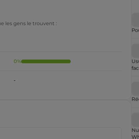
 les gens le trouvent :
Pou
0
%
Us
fa
Il y a moins de 1 minute
Ré
rauduleux
Nu
Wh