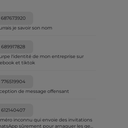
687673920
rrais je savoir son nom
689917828
urpe l'identité de mon entreprise sur
cebook et tiktok
776519904
ception de message offensant
612140407
méro inconnu qui envoie des invitations
atsApp sûrement pour arnaquer les gens