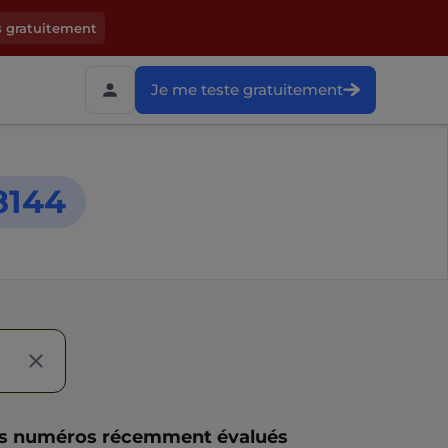
s gratuitement
Je me teste gratuitement
8144
s numéros récemment évalués