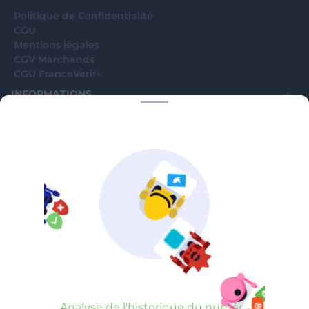
Politique de Confidentialité
CGU
Mentions légales
CGV Marchands
CGU FranceVerif+
INFORMATIONS
Catégories
Marchands
Signaler une arnaque
Blog
A PROPOS
Aide
Comment ça marche ?
Contact support utilisateurs
support@franceverif.fr
©WebVerif SAS au capital de 851 000€ • RCS de Paris 884750035 17
avenue Jean Moulin, 93100 Montreuil, France
Analyse de l'historique du numéro