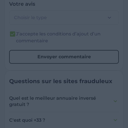
Votre avis
Choisir le type
J’accepte les conditions d’ajout d’un
commentaire
Envoyer commentaire
Questions sur les sites frauduleux
Quel est le meilleur annuaire inversé
gratuit ?
France Verif inclut une fonctionnalité de
recherche de numéro inversée qui est efficace
C'est quoi +33 ?
et gratuite pour identifier les appelants
L'indicatif +33 est le code téléphonique