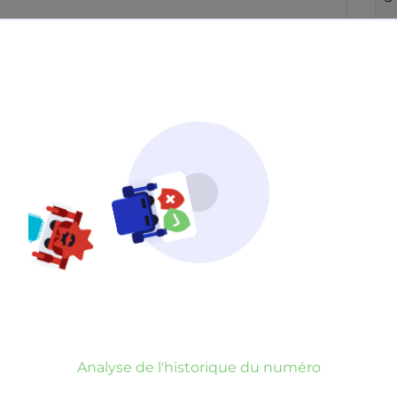
Neutre
Gênant
Dangereux
d’un commentaire
er commentaire
rauduleux
Analyse de l'historique du numéro