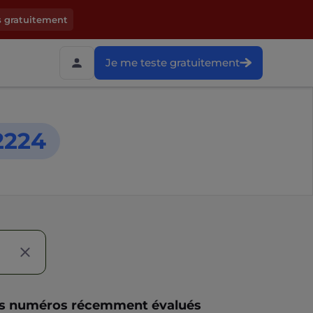
s gratuitement
Je me teste gratuitement
2224
s numéros récemment évalués