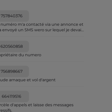
757840376
 numéro m'a contacté via une annonce et
a envoyé un SMS wero sur lequel je devais
iqué pour le paiement.Wero n'envoie pas
sms.et sur wero il y avait rien
620560858
opriétaire du numero
756898667
aude arnaque et vol d'argent
664119516
rcèle d'appels et laisse des messages
essifs.