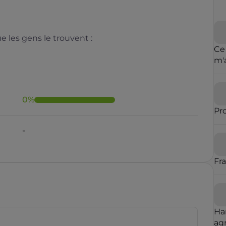
 les gens le trouvent :
Ce
m'
cl
de 
0
%
Pr
-
Fr
Ha
agr