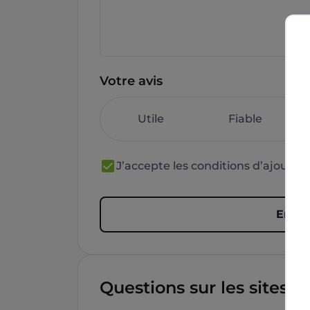
Votre avis
Utile
Fiable
J’accepte les conditions d’ajout 
Envoy
Questions sur les sites f