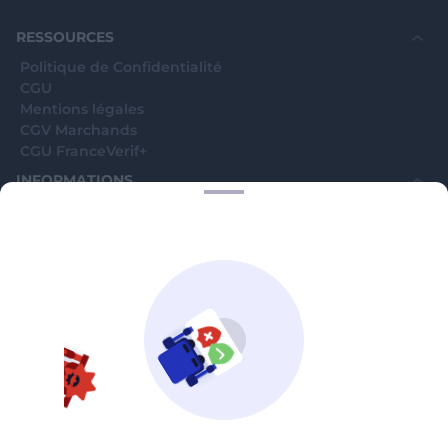
souhaite voir avec vous si elles sont avérées car
elles sont bloquées en attente. C'est un leurre.
RESSOURCES
Politique de Confidentialité
CGU
Mentions légales
CGV Marchands
CGU FranceVerif+
INFORMATIONS
Catégories
Marchands
Signaler une arnaque
Blog
A PROPOS
Aide
Comment ça marche ?
Contact support utilisateurs
support@franceverif.fr