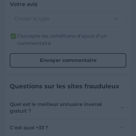
Votre avis
Choisir le type
J’accepte les conditions d’ajout d’un
commentaire
Envoyer commentaire
Questions sur les sites frauduleux
Quel est le meilleur annuaire inversé
gratuit ?
France Verif inclut une fonctionnalité de
recherche de numéro inversée qui est efficace
C'est quoi +33 ?
et gratuite pour identifier les appelants
L'indicatif +33 est le code téléphonique