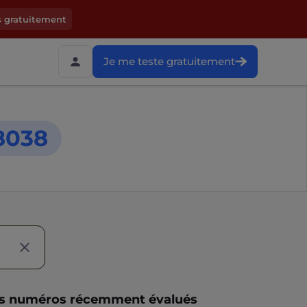
s gratuitement
Je me teste gratuitement
8038
s numéros récemment évalués