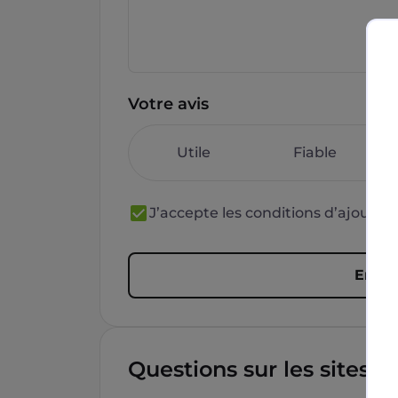
Votre avis
Utile
Fiable
J’accepte les conditions d’ajout 
Envoy
Questions sur les sites f