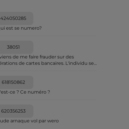
424050285
qui est se numero?
38051
viens de me faire frauder sur des
rations de cartes bancaires. L'individu se
t passer pour une personne travaillant à la
pression des fraudes bancaires et explique
e vous allez recevoir un SMS pour vous
618150862
diquer que vous êtes en ligne avec un
'est-ce ? Ce numéro ?
seiller bancaire. Il explique que des
érations ont été caractérisées suspectes
 l'algorithme et qu'il souhaite voir avec
620356253
s si elles sont avérées car elles sont
quées en attente. C'est un leurre.
aude arnaque vol par wero