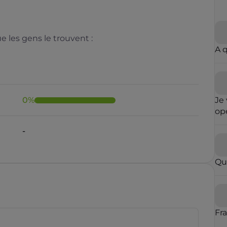
 les gens le trouvent :
A 
0
%
Je 
opé
fai
-
ré
qu
in
Qu
con
op
par
vou
blo
Fr