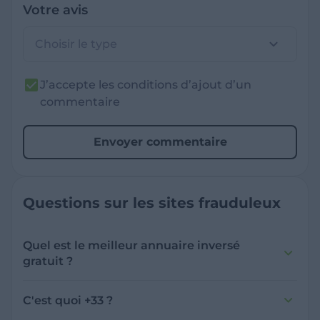
Votre avis
Choisir le type
J’accepte les conditions d’ajout d’un
commentaire
Envoyer commentaire
Questions sur les sites frauduleux
Quel est le meilleur annuaire inversé
gratuit ?
France Verif inclut une fonctionnalité de
recherche de numéro inversée qui est efficace
C'est quoi +33 ?
et gratuite pour identifier les appelants
L'indicatif +33 est le code téléphonique