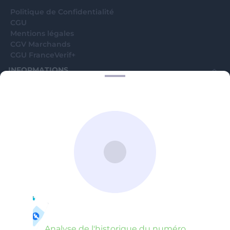
Politique de Confidentialité
CGU
Mentions légales
CGV Marchands
CGU FranceVerif+
INFORMATIONS
Catégories
Marchands
Signaler une arnaque
Blog
A PROPOS
Aide
Comment ça marche ?
Contact support utilisateurs
support@franceverif.fr
©WebVerif SAS au capital de 851 000€ • RCS de Paris 884750035 17
avenue Jean Moulin, 93100 Montreuil, France
Analyse de l'historique du numéro