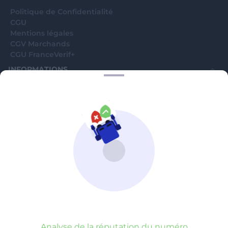
Politique de Confidentialité
CGU
Mentions légales
CGV Marchands
CGU FranceVerif+
INFORMATIONS
Catégories
Marchands
Signaler une arnaque
Blog
A PROPOS
Aide
Comment ça marche ?
Contact support utilisateurs
support@franceverif.fr
©WebVerif SAS au capital de 851 000€ • RCS de Paris 884750035 17
avenue Jean Moulin, 93100 Montreuil, France
Analyse de la réputation du numéro