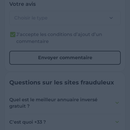
Votre avis
Choisir le type
J’accepte les conditions d’ajout d’un
commentaire
Envoyer commentaire
Questions sur les sites frauduleux
Quel est le meilleur annuaire inversé
gratuit ?
France Verif inclut une fonctionnalité de
recherche de numéro inversée qui est efficace
C'est quoi +33 ?
et gratuite pour identifier les appelants
L'indicatif +33 est le code téléphonique