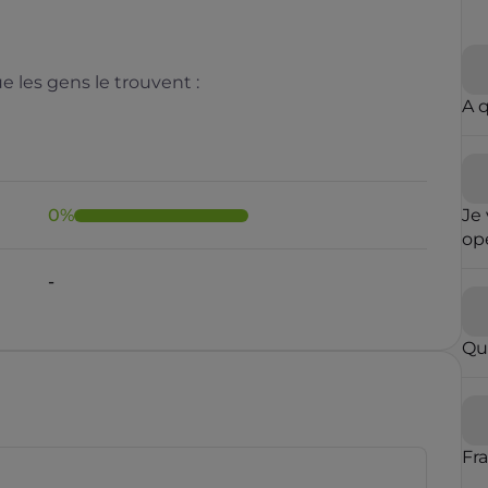
 les gens le trouvent :
A 
0
%
Je 
opé
fai
-
ré
qu
in
Qu
con
op
par
vou
blo
Fr