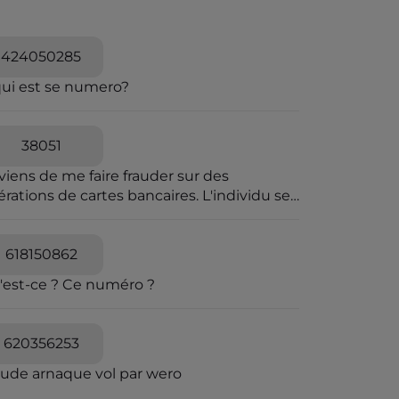
424050285
qui est se numero?
38051
viens de me faire frauder sur des
rations de cartes bancaires. L'individu se
t passer pour une personne travaillant à la
pression des fraudes bancaires et explique
e vous allez recevoir un SMS pour vous
618150862
diquer que vous êtes en ligne avec un
'est-ce ? Ce numéro ?
seiller bancaire. Il explique que des
érations ont été caractérisées suspectes
 l'algorithme et qu'il souhaite voir avec
620356253
s si elles sont avérées car elles sont
quées en attente. C'est un leurre.
aude arnaque vol par wero