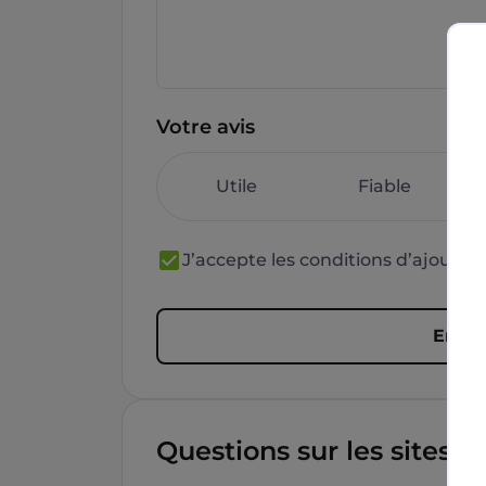
Votre avis
Utile
Fiable
J’accepte les conditions d’ajout 
Envoy
Questions sur les sites f