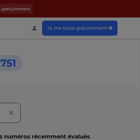
s gratuitement
Je me teste gratuitement
751
s numéros récemment évalués