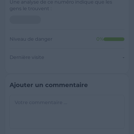
Une analyse de ce numéro indique que les
gens le trouvent :
Neutre
Niveau de danger
0
%
Dernière visite
Il y a moins de 1 minute
Questions sur les sites frauduleux
Quel est le meilleur annuaire inversé
gratuit ?
France Verif inclut une fonctionnalité de
recherche de numéro inversée qui est efficace
C'est quoi +33 ?
et gratuite pour identifier les appelants
L'indicatif +33 est le code téléphonique