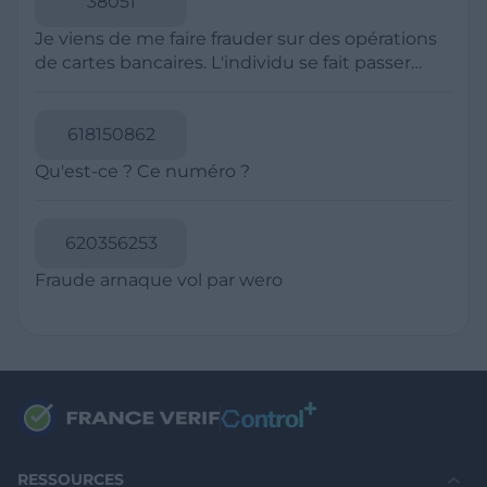
Politique de Confidentialité
CGU
Mentions légales
CGV Marchands
CGU FranceVerif+
INFORMATIONS
Catégories
Marchands
Signaler une arnaque
Blog
A PROPOS
Aide
Comment ça marche ?
Contact support utilisateurs
support@franceverif.fr
©WebVerif SAS au capital de 851 000€ • RCS de Paris 884750035 17
avenue Jean Moulin, 93100 Montreuil, France