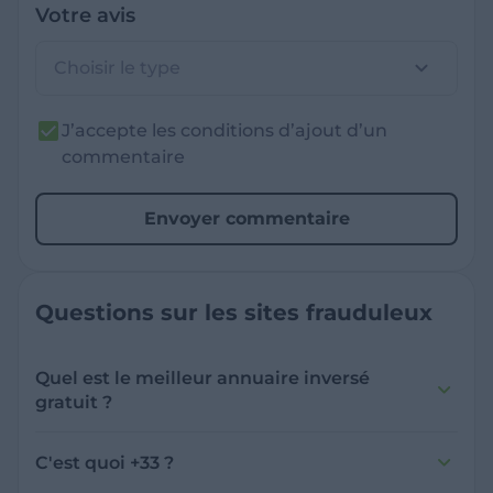
Votre avis
Choisir le type
J’accepte les conditions d’ajout d’un
commentaire
Envoyer commentaire
Questions sur les sites frauduleux
Quel est le meilleur annuaire inversé
gratuit ?
France Verif inclut une fonctionnalité de
recherche de numéro inversée qui est efficace
C'est quoi +33 ?
et gratuite pour identifier les appelants
L'indicatif +33 est le code téléphonique