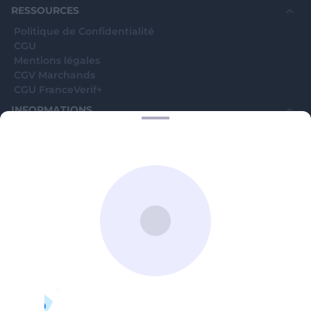
RESSOURCES
Politique de Confidentialité
CGU
Mentions légales
CGV Marchands
CGU FranceVerif+
INFORMATIONS
Catégories
Marchands
Signaler une arnaque
Blog
A PROPOS
Aide
Comment ça marche ?
Contact support utilisateurs
support@franceverif.fr
©WebVerif SAS au capital de 851 000€ • RCS de Paris 884750035 17