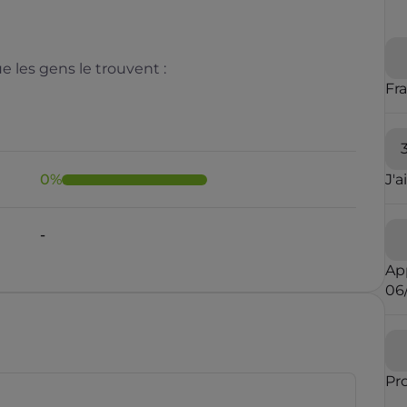
 les gens le trouvent :
Fr
0
%
J'a
Il y a moins de 1 minute
Ap
06
rauduleux
Pr