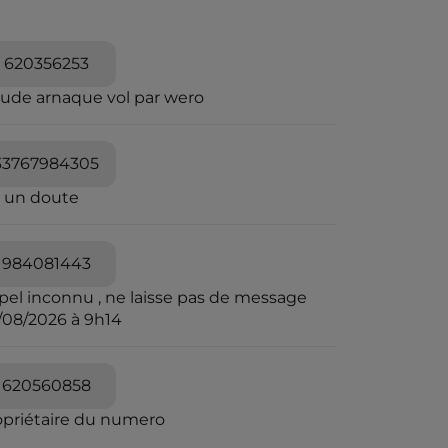
620356253
aude arnaque vol par wero
33767984305
i un doute
984081443
pel inconnu , ne laisse pas de message
/08/2026 à 9h14
620560858
opriétaire du numero