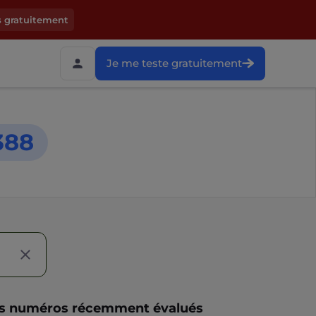
s gratuitement
Je me teste gratuitement
388
s numéros récemment évalués