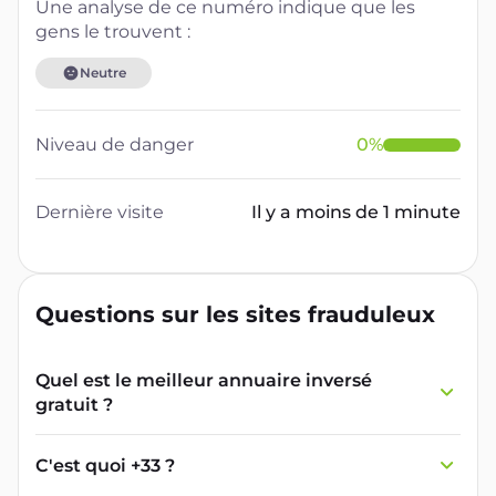
Une analyse de ce numéro indique que les
gens le trouvent :
Neutre
Niveau de danger
0
%
Dernière visite
Il y a moins de 1 minute
Questions sur les sites frauduleux
Quel est le meilleur annuaire inversé
gratuit ?
France Verif inclut une fonctionnalité de
recherche de numéro inversée qui est efficace
C'est quoi +33 ?
et gratuite pour identifier les appelants
L'indicatif +33 est le code téléphonique