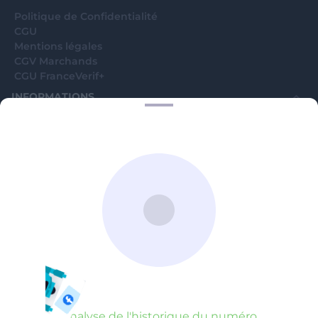
Politique de Confidentialité
CGU
Mentions légales
CGV Marchands
CGU FranceVerif+
INFORMATIONS
Catégories
Marchands
Signaler une arnaque
Blog
A PROPOS
Aide
Comment ça marche ?
Contact support utilisateurs
support@franceverif.fr
©WebVerif SAS au capital de 851 000€ • RCS de Paris 884750035 17
avenue Jean Moulin, 93100 Montreuil, France
Analyse de l'historique du numéro