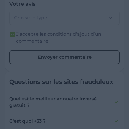
Votre avis
Choisir le type
J’accepte les conditions d’ajout d’un
commentaire
Envoyer commentaire
Questions sur les sites frauduleux
Quel est le meilleur annuaire inversé
gratuit ?
France Verif inclut une fonctionnalité de
recherche de numéro inversée qui est efficace
C'est quoi +33 ?
et gratuite pour identifier les appelants
L'indicatif +33 est le code téléphonique