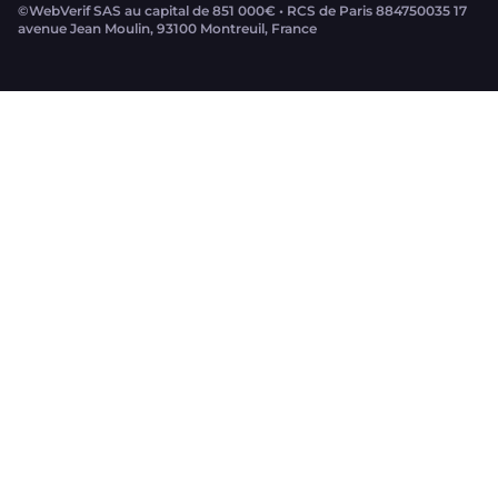
©WebVerif SAS au capital de 851 000€ • RCS de Paris 884750035 17
avenue Jean Moulin, 93100 Montreuil, France