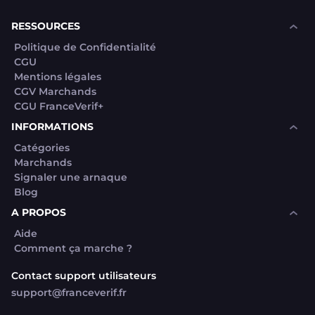
souhaite voir avec vous si elles sont avérées car
elles sont bloquées en attente. C'est un leurre.
RESSOURCES
Politique de Confidentialité
CGU
Mentions légales
CGV Marchands
CGU FranceVerif+
INFORMATIONS
Catégories
Marchands
Signaler une arnaque
Blog
A PROPOS
Aide
Comment ça marche ?
Contact support utilisateurs
support@franceverif.fr