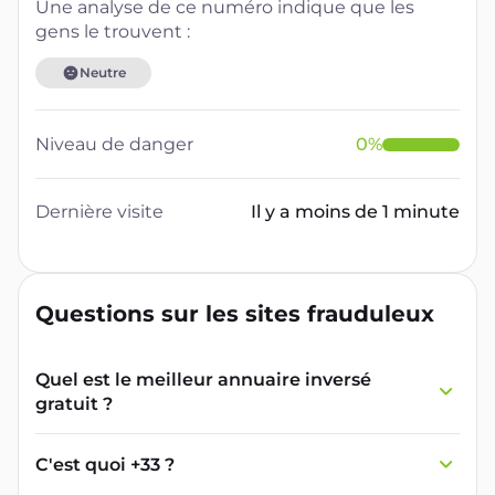
Une analyse de ce numéro indique que les
gens le trouvent :
Neutre
Niveau de danger
0
%
Dernière visite
Il y a moins de 1 minute
Questions sur les sites frauduleux
Quel est le meilleur annuaire inversé
gratuit ?
France Verif inclut une fonctionnalité de
recherche de numéro inversée qui est efficace
C'est quoi +33 ?
et gratuite pour identifier les appelants
L'indicatif +33 est le code téléphonique