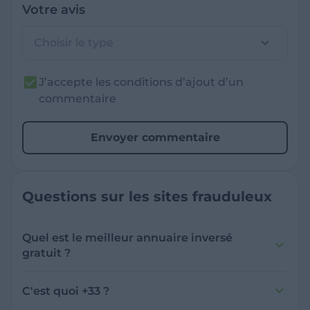
Votre avis
Choisir le type
J’accepte les conditions d’ajout d’un
commentaire
Envoyer commentaire
Questions sur les sites frauduleux
Quel est le meilleur annuaire inversé
gratuit ?
France Verif inclut une fonctionnalité de
recherche de numéro inversée qui est efficace
C'est quoi +33 ?
et gratuite pour identifier les appelants
L'indicatif +33 est le code téléphonique