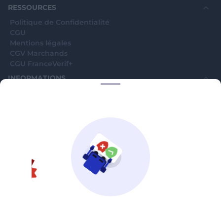
RESSOURCES
Politique de Confidentialité
CGU
Mentions légales
CGV Marchands
CGU FranceVerif+
INFORMATIONS
Catégories
Marchands
Signaler une arnaque
Blog
A PROPOS
Aide
Comment ça marche ?
Contact support utilisateurs
support@franceverif.fr
©WebVerif SAS au capital de 851 000€ • RCS de Paris 884750035 17