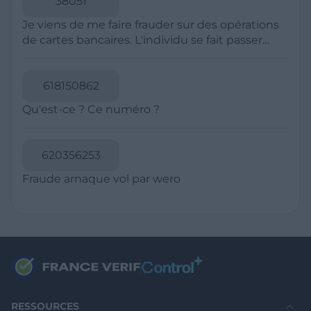
Politique de Confidentialité
CGU
Mentions légales
CGV Marchands
CGU FranceVerif+
INFORMATIONS
Catégories
Marchands
Signaler une arnaque
Blog
A PROPOS
Aide
Comment ça marche ?
Contact support utilisateurs
support@franceverif.fr
©WebVerif SAS au capital de 851 000€ • RCS de Paris 884750035 17
avenue Jean Moulin, 93100 Montreuil, France