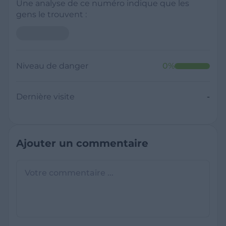
Une analyse de ce numéro indique que les
gens le trouvent :
Neutre
Niveau de danger
0
%
Dernière visite
Il y a moins de 1 minute
Questions sur les sites frauduleux
Quel est le meilleur annuaire inversé
gratuit ?
France Verif inclut une fonctionnalité de
recherche de numéro inversée qui est efficace
C'est quoi +33 ?
et gratuite pour identifier les appelants
L'indicatif +33 est le code téléphonique