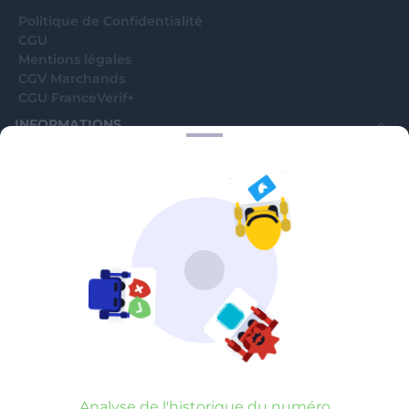
Politique de Confidentialité
CGU
Mentions légales
CGV Marchands
CGU FranceVerif+
INFORMATIONS
Catégories
Marchands
Signaler une arnaque
Blog
A PROPOS
Aide
Comment ça marche ?
Contact support utilisateurs
support@franceverif.fr
©WebVerif SAS au capital de 851 000€ • RCS de Paris 884750035 17
avenue Jean Moulin, 93100 Montreuil, France
Analyse de l'historique du numéro