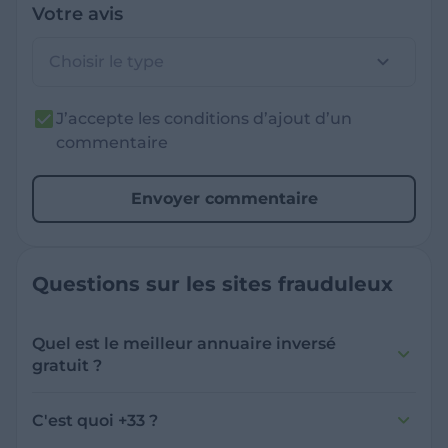
Votre avis
Choisir le type
J’accepte les conditions d’ajout d’un
commentaire
Envoyer commentaire
Questions sur les sites frauduleux
Quel est le meilleur annuaire inversé
gratuit ?
France Verif inclut une fonctionnalité de
recherche de numéro inversée qui est efficace
C'est quoi +33 ?
et gratuite pour identifier les appelants
L'indicatif +33 est le code téléphonique