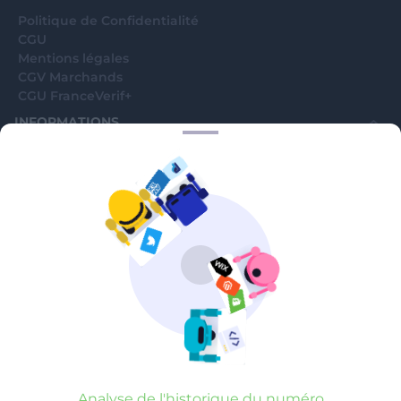
Politique de Confidentialité
CGU
Mentions légales
CGV Marchands
CGU FranceVerif+
INFORMATIONS
Catégories
Marchands
Signaler une arnaque
Blog
A PROPOS
Aide
Comment ça marche ?
Contact support utilisateurs
support@franceverif.fr
©WebVerif SAS au capital de 851 000€ • RCS de Paris 884750035 17
avenue Jean Moulin, 93100 Montreuil, France
Analyse de l'historique du numéro