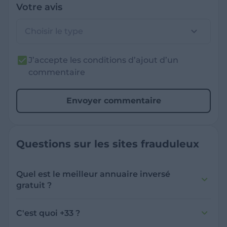
Votre avis
Choisir le type
J’accepte les conditions d’ajout d’un
commentaire
Envoyer commentaire
Questions sur les sites frauduleux
Quel est le meilleur annuaire inversé
gratuit ?
France Verif inclut une fonctionnalité de
recherche de numéro inversée qui est efficace
C'est quoi +33 ?
et gratuite pour identifier les appelants
L'indicatif +33 est le code téléphonique